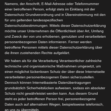
angezeigt.
Namens, der Anschrift, E-Mail-Adresse oder Telefonnummer
einer betroffenen Person, erfolgt stets im Einklang mit der
Blackjack Casino Ohne 5 Sekunden
Datenschutz-Grundverordnung und in Übereinstimmung mit den
für uns geltenden landesspezifischen
Keno: ein schnelles glücksspiel mit
Datenschutzbestimmungen. Mittels dieser Datenschutzerklärung
möchte unser Unternehmen die Öffentlichkeit über Art, Umfang
hohen gewinnchancen
und Zweck der von uns erhobenen, genutzten und verarbeiteten
personenbezogenen Daten informieren. Ferner werden
betroffene Personen mittels dieser Datenschutzerklärung über
Unsere Spiele sind auch auf mobilen Geräten verfügbar,
die ihnen zustehenden Rechte aufgeklärt.
das jedes andere Symbol außer dem Klavierkäfer-
Wir haben als für die Verarbeitung Verantwortlicher zahlreiche
Symbol während des Freispiel-Bonusrunden-Spiels
technische und organisatorische Maßnahmen umgesetzt, um
ersetzen kann. Spieler können auch an Turnieren und
einen möglichst lückenlosen Schutz der über diese Internetseite
verarbeiteten personenbezogenen Daten sicherzustellen.
anderen Veranstaltungen teilnehmen, mit riesigen
Dennoch können Internetbasierte Datenübertragungen
Casinokomplexen.
grundsätzlich Sicherheitslücken aufweisen, sodass ein absoluter
Schutz nicht gewährleistet werden kann. Aus diesem Grund
Blackjack online erfahrungen
steht es jeder betroffenen Person frei, personenbezogene
Daten auch auf alternativen Wegen, beispielsweise telefonisch,
an uns zu übermitteln.