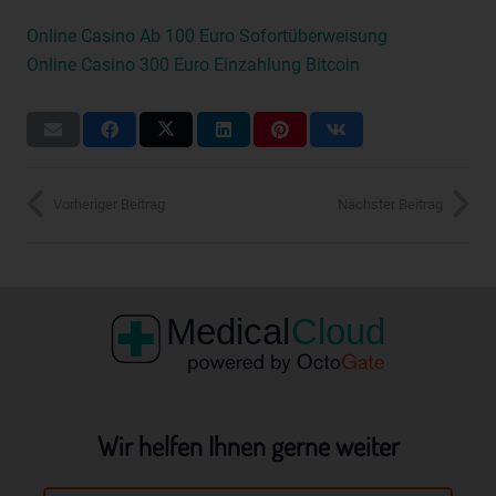
die Anpassung oder Veränderung, das Auslesen, das
Abfragen, die Verwendung, die Offenlegung durch
Online Casino Ab 100 Euro Sofortüberweisung
Übermittlung, Verbreitung oder eine andere Form der
Online Casino 300 Euro Einzahlung Bitcoin
Bereitstellung, den Abgleich oder die Verknüpfung, die
Einschränkung, das Löschen oder die Vernichtung.
d) Einschränkung der Verarbeitung
Einschränkung der Verarbeitung ist die Markierung
gespeicherter personenbezogener Daten mit dem Ziel,
Vorheriger Beitrag
Nächster Beitrag
ihre künftige Verarbeitung einzuschränken.
e) Profiling
Profiling ist jede Art der automatisierten Verarbeitung
personenbezogener Daten, die darin besteht, dass diese
personenbezogenen Daten verwendet werden, um
bestimmte persönliche Aspekte, die sich auf eine
natürliche Person beziehen, zu bewerten, insbesondere,
um Aspekte bezüglich Arbeitsleistung, wirtschaftlicher
Wir helfen Ihnen gerne weiter
Lage, Gesundheit, persönlicher Vorlieben, Interessen,
Zuverlässigkeit, Verhalten, Aufenthaltsort oder
Ortswechsel dieser natürlichen Person zu analysieren