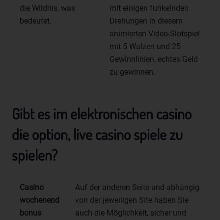
die Anpassung oder Veränderung, das Auslesen, das
die Wildnis, was
mit einigen funkelnden
Abfragen, die Verwendung, die Offenlegung durch
bedeutet.
Drehungen in diesem
Übermittlung, Verbreitung oder eine andere Form der
animierten Video-Slotspiel
Bereitstellung, den Abgleich oder die Verknüpfung, die
mit 5 Walzen und 25
Einschränkung, das Löschen oder die Vernichtung.
Gewinnlinien, echtes Geld
d) Einschränkung der Verarbeitung
zu gewinnen.
Einschränkung der Verarbeitung ist die Markierung
gespeicherter personenbezogener Daten mit dem Ziel,
ihre künftige Verarbeitung einzuschränken.
Gibt es im elektronischen casino
e) Profiling
die option, live casino spiele zu
Profiling ist jede Art der automatisierten Verarbeitung
personenbezogener Daten, die darin besteht, dass diese
spielen?
personenbezogenen Daten verwendet werden, um
bestimmte persönliche Aspekte, die sich auf eine
natürliche Person beziehen, zu bewerten, insbesondere,
um Aspekte bezüglich Arbeitsleistung, wirtschaftlicher
Casino
Auf der anderen Seite und abhängig
Lage, Gesundheit, persönlicher Vorlieben, Interessen,
wochenend
von der jeweiligen Site haben Sie
Zuverlässigkeit, Verhalten, Aufenthaltsort oder
bonus
auch die Möglichkeit, sicher und
Ortswechsel dieser natürlichen Person zu analysieren