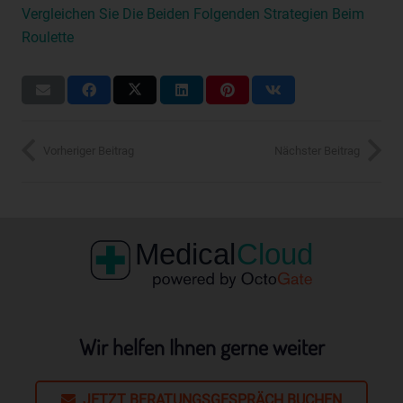
Verarbeitung von personenbezogenen Daten entscheidet.
Vergleichen Sie Die Beiden Folgenden Strategien Beim
Sind die Zwecke und Mittel dieser Verarbeitung durch das
Roulette
Unionsrecht oder das Recht der Mitgliedstaaten
vorgegeben, so kann der Verantwortliche
beziehungsweise können die bestimmten Kriterien seiner
Benennung nach dem Unionsrecht oder dem Recht der
Mitgliedstaaten vorgesehen werden.
Vorheriger Beitrag
Nächster Beitrag
h) Auftragsverarbeiter
Auftragsverarbeiter ist eine natürliche oder juristische
Person, Behörde, Einrichtung oder andere Stelle, die
personenbezogene Daten im Auftrag des
Verantwortlichen verarbeitet.
i) Empfänger
Empfänger ist eine natürliche oder juristische Person,
Behörde, Einrichtung oder andere Stelle, der
Wir helfen Ihnen gerne weiter
personenbezogene Daten offengelegt werden,
unabhängig davon, ob es sich bei ihr um einen Dritten
handelt oder nicht. Behörden, die im Rahmen eines
JETZT BERATUNGSGESPRÄCH BUCHEN
bestimmten Untersuchungsauftrags nach dem