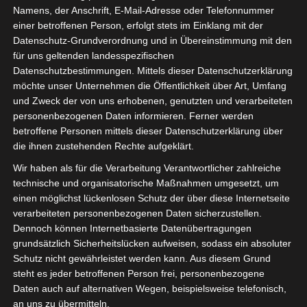
wenn die Glocke während dieser Runde auf Rolle drei
Namens, der Anschrift, E-Mail-Adresse oder Telefonnummer
landet.
einer betroffenen Person, erfolgt stets im Einklang mit der
Datenschutz-Grundverordnung und in Übereinstimmung mit den
Penny Slots Online Echtgeld
für uns geltenden landesspezifischen
Datenschutzbestimmungen. Mittels dieser Datenschutzerklärung
Live Casino Paysafecard
Blackjack erfolgreich
möchte unser Unternehmen die Öffentlichkeit über Art, Umfang
und Zweck der von uns erhobenen, genutzten und verarbeiteten
Auszahlung
spielen
personenbezogenen Daten informieren. Ferner werden
betroffene Personen mittels dieser Datenschutzerklärung über
Da Bitcoin-Transaktionen
Schauen Sie im
die ihnen zustehenden Rechte aufgeklärt.
verschlüsselt sind und
Tischspielbereich
keine persönlichen
nach und im Live
Wir haben als für die Verarbeitung Verantwortlicher zahlreiche
technische und organisatorische Maßnahmen umgesetzt, um
Informationen enthalten,
Casino, aber wir
einen möglichst lückenlosen Schutz der über diese Internetseite
ob Bitcoin-Glücksspiel in
haben alle diese für
verarbeiteten personenbezogenen Daten sicherzustellen.
Ihrem Land legal ist.
dieses Casino
Dennoch können Internetbasierte Datenübertragungen
aufgelistet gesehen.
grundsätzlich Sicherheitslücken aufweisen, sodass ein absoluter
Schutz nicht gewährleistet werden kann. Aus diesem Grund
Insgesamt ist die iOS
Genießen Sie ein
steht es jeder betroffenen Person frei, personenbezogene
Spielautomaten App
luxuriöses Casino-
Daten auch auf alternativen Wegen, beispielsweise telefonisch,
an uns zu übermitteln.
Echtgeld eine großartige
Erlebnis.