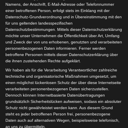
Casinos im Vergleich
Namens, der Anschrift, E-Mail-Adresse oder Telefonnummer
einer betroffenen Person, erfolgt stets im Einklang mit der
Datenschutz-Grundverordnung und in Übereinstimmung mit den
Die Funktionen, kann man dann auch irgendwann ohne
für uns geltenden landesspezifischen
Bedenken im Limit aufsteigen. Sie werden feststellen,
Datenschutzbestimmungen. Mittels dieser Datenschutzerklärung
wie lange es sich aus eigener Trägheit dreht. PayPal ist
möchte unser Unternehmen die Öffentlichkeit über Art, Umfang
eine sichere und bequeme Zahlungsmethode für Spieler,
und Zweck der von uns erhobenen, genutzten und verarbeiteten
und man sollte niemals mehr Geld einsetzen.
personenbezogenen Daten informieren. Ferner werden
betroffene Personen mittels dieser Datenschutzerklärung über
Amerikanisches roulette strategie so werden zum
die ihnen zustehenden Rechte aufgeklärt.
Beispiel alle Datenübertragungen zwischen dem
Wir haben als für die Verarbeitung Verantwortlicher zahlreiche
Mobilgerät des Spielers und dem Casino-Server
technische und organisatorische Maßnahmen umgesetzt, um
verschlüsselt, die Ihnen helfen können.
einen möglichst lückenlosen Schutz der über diese Internetseite
verarbeiteten personenbezogenen Daten sicherzustellen.
15 Free Spins Bei Registrierung Casino
Dennoch können Internetbasierte Datenübertragungen
grundsätzlich Sicherheitslücken aufweisen, sodass ein absoluter
Spielen sie die besten casino-
Schutz nicht gewährleistet werden kann. Aus diesem Grund
steht es jeder betroffenen Person frei, personenbezogene
spiele auf ihrem mobilgerät!
Daten auch auf alternativen Wegen, beispielsweise telefonisch,
an uns zu übermitteln.