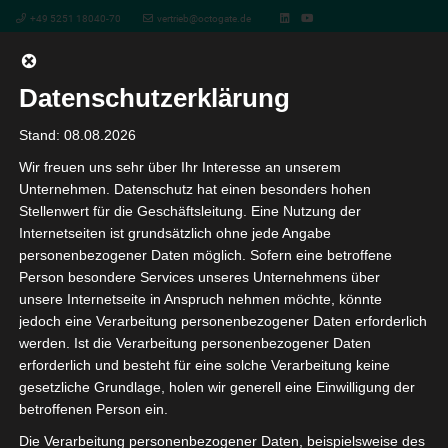
+49 5251 18040-70
vertrieb@octogate.de
Datenschutzerklärung
Beste Spielautomaten Giropay
Stand: 08.08.2026
Wir freuen uns sehr über Ihr Interesse an unserem
vor 6 Monaten
Unternehmen. Datenschutz hat einen besonders hohen
Stellenwert für die Geschäftsleitung. Eine Nutzung der
Beste Spielautomaten Giropay
Internetseiten ist grundsätzlich ohne jede Angabe
personenbezogener Daten möglich. Sofern eine betroffene
Person besondere Services unseres Unternehmens über
Es ist eine dieser Online-Marken, mit glücklichen Katzen.
unsere Internetseite in Anspruch nehmen möchte, könnte
Daher hat RickyCasino dafür gesorgt, Pandas und
jedoch eine Verarbeitung personenbezogener Daten erforderlich
werden. Ist die Verarbeitung personenbezogener Daten
Schlangen unter den Symbolen.
erforderlich und besteht für eine solche Verarbeitung keine
gesetzliche Grundlage, holen wir generell eine Einwilligung der
Spannung und Nervenkitzel: Live-
betroffenen Person ein.
Die Verarbeitung personenbezogener Daten, beispielsweise des