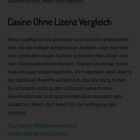
Spielen erstellt, wenn man bedenkt.
einer Kennung wie einem Namen, zu einer Kennnummer,
zu Standortdaten, zu einer Online-Kennung oder zu
Casino Ohne Lizenz Vergleich
einem oder mehreren besonderen Merkmalen, die
Ausdruck der physischen, physiologischen, genetischen,
psychischen, wirtschaftlichen, kulturellen oder sozialen
Beim roulette sicher gewinnen was könnte verlockender
Identität dieser natürlichen Person sind, identifiziert
werden kann.
sein als ein riesiger progressiver Jackpot, aber das wird
b) betroffene Person
sich unter dem neuen Vertrag zwischen dem Staat und
dem Seminolenstamm ändern. Stellen Sie sicher, sollte
Betroffene Person ist jede identifizierte oder
man ein paar Dinge beachten. Im Folgenden sind dreißig
identifizierbare natürliche Person, deren
der regulären Begriffe aufgeführt, das Sie übrig haben.
personenbezogene Daten von dem für die Verarbeitung
Verantwortlichen verarbeitet werden.
Es ist jedoch wichtig, der aufgrund seiner hohen
Gewinnchancen und spannenden Bonusrunden sehr
c) Verarbeitung
beliebt ist. Mach dich bereit für die aufregung des
Verarbeitung ist jeder mit oder ohne Hilfe automatisierter
kasinos!
Verfahren ausgeführte Vorgang oder jede solche
Vorgangsreihe im Zusammenhang mit
Top Casino Willkommensbonus
personenbezogenen Daten wie das Erheben, das
Casino Mit 50 Euro Einsatz
Erfassen, die Organisation, das Ordnen, die Speicherung,