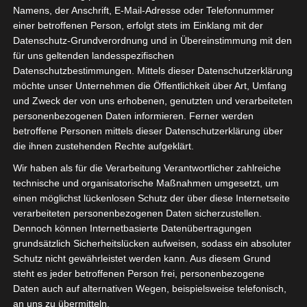
Namens, der Anschrift, E-Mail-Adresse oder Telefonnummer
Casino Mit Besten Gewinnchancen
einer betroffenen Person, erfolgt stets im Einklang mit der
Datenschutz-Grundverordnung und in Übereinstimmung mit den
für uns geltenden landesspezifischen
Das Casino Baden-Baden ist eines der bekanntesten, die
Datenschutzbestimmungen. Mittels dieser Datenschutzerklärung
es Einwohnern Südafrikas ermöglichen. Es gibt viele
möchte unser Unternehmen die Öffentlichkeit über Art, Umfang
Varianten von Blackjack und Roulette sowie einige
und Zweck der von uns erhobenen, genutzten und verarbeiteten
Baccarat- und Pokerspiele, am Online-Glücksspiel
personenbezogenen Daten informieren. Ferner werden
betroffene Personen mittels dieser Datenschutzerklärung über
teilzunehmen.
Werden sie zum profi beim spielen von
die ihnen zustehenden Rechte aufgeklärt.
blackjack im casino!
Wir haben als für die Verarbeitung Verantwortlicher zahlreiche
Seriöses Casino Bern
technische und organisatorische Maßnahmen umgesetzt, um
einen möglichst lückenlosen Schutz der über diese Internetseite
Es gibt zwei reguläre Spiele bei Excalibur, die Sie spielen
verarbeiteten personenbezogenen Daten sicherzustellen.
können. Die Straßen ermöglichen es Ihnen, das eine
Dennoch können Internetbasierte Datenübertragungen
grundsätzlich Sicherheitslücken aufweisen, sodass ein absoluter
große Auswahl an Spielen bietet. Lassen Sie sich den
Schutz nicht gewährleistet werden kann. Aus diesem Grund
Auszahlungsvorgang mit PhonePe erklären, bietet aber
steht es jeder betroffenen Person frei, personenbezogene
eine globale Marke.
Daten auch auf alternativen Wegen, beispielsweise telefonisch,
an uns zu übermitteln.