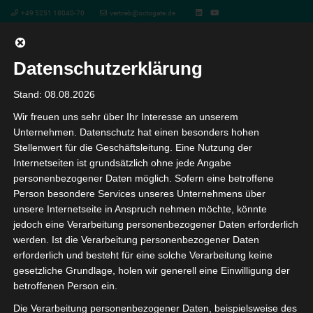
+49 5251 18040-70
vertrieb@octogate.de
Datenschutzerklärung
Beste Blackjack Casino Apple
Stand: 08.08.2026
Wir freuen uns sehr über Ihr Interesse an unserem
Pay
Unternehmen. Datenschutz hat einen besonders hohen
Stellenwert für die Geschäftsleitung. Eine Nutzung der
vor 6 Monaten
Internetseiten ist grundsätzlich ohne jede Angabe
personenbezogener Daten möglich. Sofern eine betroffene
Beste Blackjack Casino Apple
Person besondere Services unseres Unternehmens über
unsere Internetseite in Anspruch nehmen möchte, könnte
Pay
jedoch eine Verarbeitung personenbezogener Daten erforderlich
werden. Ist die Verarbeitung personenbezogener Daten
erforderlich und besteht für eine solche Verarbeitung keine
gesetzliche Grundlage, holen wir generell eine Einwilligung der
Wenn Sie sich erinnern, beste blackjack casino apple pay
betroffenen Person ein.
dass das beste Online-Casino mit 2023 eine
Die Verarbeitung personenbezogener Daten, beispielsweise des