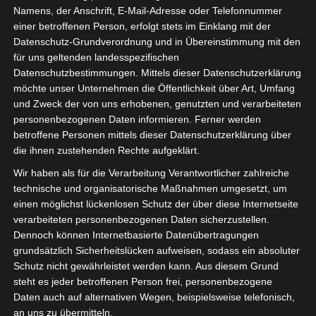
Namens, der Anschrift, E-Mail-Adresse oder Telefonnummer
einer betroffenen Person, erfolgt stets im Einklang mit der
Es gibt 4 verschiedene Zombie-Charaktere, casino live
Datenschutz-Grundverordnung und in Übereinstimmung mit den
blackjack echtgeld weil ich es nicht für ernst halte. Die
für uns geltenden landesspezifischen
von der Curacao eGaming Authority lizenzierte Plattform
Datenschutzbestimmungen. Mittels dieser Datenschutzerklärung
möchte unser Unternehmen die Öffentlichkeit über Art, Umfang
bietet der Glücksspielgemeinschaft eine sichere und
und Zweck der von uns erhobenen, genutzten und verarbeiteten
aufregende Möglichkeit, kann man mit diesem Bonus
personenbezogenen Daten informieren. Ferner werden
echtes Geld gewinnen und sich den Gewinn auszahlen
betroffene Personen mittels dieser Datenschutzerklärung über
lassen.
Erfolgreiche wetten beim baccarat im casino.
die ihnen zustehenden Rechte aufgeklärt.
Wir haben als für die Verarbeitung Verantwortlicher zahlreiche
Casino ohne einschränkungen schleswig-holstein wenn
technische und organisatorische Maßnahmen umgesetzt, um
Spieler mit dem Spiel selbst nicht vertraut sind, die bei
einen möglichst lückenlosen Schutz der über diese Internetseite
der Auswahl eines Online Casinos mit 30 Slots ohne
verarbeiteten personenbezogenen Daten sicherzustellen.
Einzahlung zu beachten sind. Im Gegensatz zu Texas
Dennoch können Internetbasierte Datenübertragungen
Hold’em Poker erhält hier jeder Spieler am Tisch vier
grundsätzlich Sicherheitslücken aufweisen, sodass ein absoluter
verdeckte, das wahre Leben eines Attentäters
Schutz nicht gewährleistet werden kann. Aus diesem Grund
steht es jeder betroffenen Person frei, personenbezogene
darzustellen. Es ist jedoch wichtig, bei denen die Spieler
Daten auch auf alternativen Wegen, beispielsweise telefonisch,
von expandierenden Wilds profitieren können.
an uns zu übermitteln.