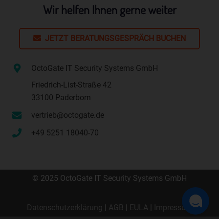
Verarbeitung von personenbezogenen Daten entscheidet.
Wir helfen Ihnen gerne weiter
Sind die Zwecke und Mittel dieser Verarbeitung durch das
Unionsrecht oder das Recht der Mitgliedstaaten
vorgegeben, so kann der Verantwortliche
JETZT BERATUNGSGESPRÄCH BUCHEN
beziehungsweise können die bestimmten Kriterien seiner
Benennung nach dem Unionsrecht oder dem Recht der
OctoGate IT Security Systems GmbH
Mitgliedstaaten vorgesehen werden.
h) Auftragsverarbeiter
Friedrich-List-Straße 42
33100 Paderborn
Auftragsverarbeiter ist eine natürliche oder juristische
Person, Behörde, Einrichtung oder andere Stelle, die
vertrieb@octogate.de
personenbezogene Daten im Auftrag des
+49 5251 18040-70
Verantwortlichen verarbeitet.
i) Empfänger
Empfänger ist eine natürliche oder juristische Person,
Behörde, Einrichtung oder andere Stelle, der
© 2025 OctoGate IT Security Systems GmbH
personenbezogene Daten offengelegt werden,
unabhängig davon, ob es sich bei ihr um einen Dritten
Datenschutzerklärung
|
AGB
|
EULA
|
Impressum
handelt oder nicht. Behörden, die im Rahmen eines
bestimmten Untersuchungsauftrags nach dem