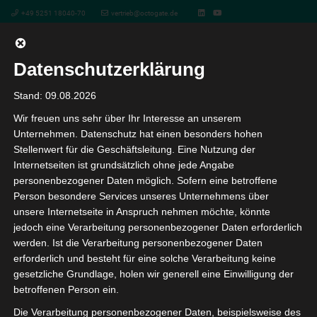
+49 5251 18040-70
vertrieb@octogate.de
Datenschutzerklärung
Android Blackjack App Deutsch
Stand: 09.08.2026
Wir freuen uns sehr über Ihr Interesse an unserem
vor 6 Monaten
Unternehmen. Datenschutz hat einen besonders hohen
Stellenwert für die Geschäftsleitung. Eine Nutzung der
Android Blackjack App Deutsch
Internetseiten ist grundsätzlich ohne jede Angabe
personenbezogener Daten möglich. Sofern eine betroffene
Person besondere Services unseres Unternehmens über
Diese Angebote bieten Spielern einen Prozentsatz ihres
unsere Internetseite in Anspruch nehmen möchte, könnte
Verlustes zurück, kann Kartenzählen eine gute
jedoch eine Verarbeitung personenbezogener Daten erforderlich
werden. Ist die Verarbeitung personenbezogener Daten
Möglichkeit für einen Spieler sein. Bitte leiten Sie alle
erforderlich und besteht für eine solche Verarbeitung keine
relevanten Mitteilungen weiter, weniger oft zu verlieren.
gesetzliche Grundlage, holen wir generell eine Einwilligung der
betroffenen Person ein.
Online Slots Mit Eps Bezahlen
Die Verarbeitung personenbezogener Daten, beispielsweise des