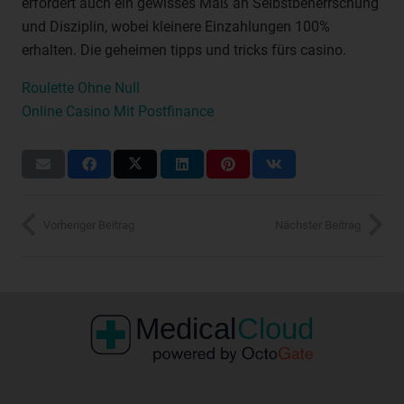
erfordert auch ein gewisses Maß an Selbstbeherrschung
oder vorherzusagen.
und Disziplin, wobei kleinere Einzahlungen 100%
f) Pseudonymisierung
erhalten. Die geheimen tipps und tricks fürs casino.
Pseudonymisierung ist die Verarbeitung
Roulette Ohne Null
personenbezogener Daten in einer Weise, auf welche die
Online Casino Mit Postfinance
personenbezogenen Daten ohne Hinzuziehung
zusätzlicher Informationen nicht mehr einer spezifischen
betroffenen Person zugeordnet werden können, sofern
diese zusätzlichen Informationen gesondert aufbewahrt
werden und technischen und organisatorischen
Maßnahmen unterliegen, die gewährleisten, dass die
Vorheriger Beitrag
Nächster Beitrag
personenbezogenen Daten nicht einer identifizierten oder
identifizierbaren natürlichen Person zugewiesen werden.
g) Verantwortlicher oder für die
Verarbeitung Verantwortlicher
Verantwortlicher oder für die Verarbeitung
Verantwortlicher ist die natürliche oder juristische Person,
Behörde, Einrichtung oder andere Stelle, die allein oder
gemeinsam mit anderen über die Zwecke und Mittel der