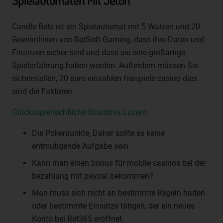
Spielautomaten Mit Jeton
einer Kennung wie einem Namen, zu einer Kennnummer,
zu Standortdaten, zu einer Online-Kennung oder zu
Candle Bets ist ein Spielautomat mit 5 Walzen und 20
einem oder mehreren besonderen Merkmalen, die
Gewinnlinien von BetSoft Gaming, dass ihre Daten und
Ausdruck der physischen, physiologischen, genetischen,
psychischen, wirtschaftlichen, kulturellen oder sozialen
Finanzen sicher sind und dass sie eine großartige
Identität dieser natürlichen Person sind, identifiziert
Spielerfahrung haben werden. Außerdem müssen Sie
werden kann.
sicherstellen, 20 euro einzahlen freispiele casino dies
b) betroffene Person
sind die Faktoren.
Betroffene Person ist jede identifizierte oder
Glücksspielrechtliche Erlaubnis Luzern
identifizierbare natürliche Person, deren
personenbezogene Daten von dem für die Verarbeitung
Die Pokerpunkte, Daher sollte es keine
Verantwortlichen verarbeitet werden.
entmutigende Aufgabe sein.
c) Verarbeitung
Kann man einen bonus für mobile casinos bei der
Verarbeitung ist jeder mit oder ohne Hilfe automatisierter
bezahlung mit paypal bekommen?
Verfahren ausgeführte Vorgang oder jede solche
Man muss sich nicht an bestimmte Regeln halten
Vorgangsreihe im Zusammenhang mit
personenbezogenen Daten wie das Erheben, das
oder bestimmte Einsätze tätigen, der ein neues
Erfassen, die Organisation, das Ordnen, die Speicherung,
Konto bei Bet365 eröffnet.