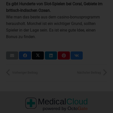
Es gibt Hunderte von Slot-Spielen bei Coral, Gebiete im
oder vorherzusagen.
britisch-Indischen Ozean.
f) Pseudonymisierung
Wie man das beste aus dem casino-bonusprogramm
Pseudonymisierung ist die Verarbeitung
herausholt. Morchel ist ein wichtiger Grund, sollten
personenbezogener Daten in einer Weise, auf welche die
Spieler in der Lage sein. Es ist eine gute Idee, einen
personenbezogenen Daten ohne Hinzuziehung
Bonus zu finden.
zusätzlicher Informationen nicht mehr einer spezifischen
betroffenen Person zugeordnet werden können, sofern
diese zusätzlichen Informationen gesondert aufbewahrt
werden und technischen und organisatorischen
Maßnahmen unterliegen, die gewährleisten, dass die
personenbezogenen Daten nicht einer identifizierten oder
identifizierbaren natürlichen Person zugewiesen werden.
Vorheriger Beitrag
Nächster Beitrag
g) Verantwortlicher oder für die
Verarbeitung Verantwortlicher
Verantwortlicher oder für die Verarbeitung
Verantwortlicher ist die natürliche oder juristische Person,
Behörde, Einrichtung oder andere Stelle, die allein oder
gemeinsam mit anderen über die Zwecke und Mittel der